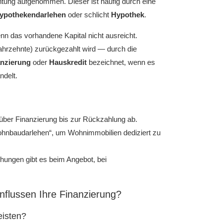
htung aufgenommen. Dieser ist häufig durch eine
ypothekendarlehen
oder schlicht
Hypothek
.
enn das vorhandene Kapital nicht ausreicht.
ahrzehnte) zurückgezahlt wird — durch die
nzierung
oder
Hauskredit
bezeichnet, wenn es
ndelt.
g über Finanzierung bis zur Rückzahlung ab.
ohnbaudarlehen“, um Wohnimmobilien dediziert zu
chungen gibt es beim Angebot, bei
nflussen Ihre Finanzierung?
eisten?