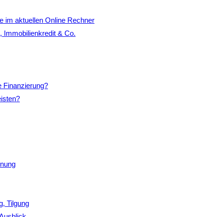
e im aktuellen Online Rechner
, Immobilienkredit & Co.
e Finanzierung?
eisten?
hnung
g, Tilgung
 Ausblick