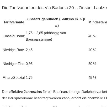
Die Tarifvarianten des Via Badenia 20 – Zinsen, Laufze
Zinssatz gebunden (Sollzins in % p.
Tarifvariante
Mindestan
a.)
1,75 – 2,85 (abhängig von
ClassicFinanz
40 %
Bausparsumme)
Niedrige Rate
2,45
40 %
Niedriger Zins
0,95
50 %
FinanzSpezial
1,75
45 %
Der
effektive Jahreszins
für ein Baufinanzierungs-Darlehen variie
der Bausparsumme beantragt werden kann, erhöht die finanzielle Fle